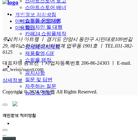
스마트스토어 로고
스마트스토어 배너
쇼핑몰 운영대행
개인정보 처리방침
쇼핑몰 운영대행
이메일무단수집거부
웹디자인 월 대행
이용약관
카페24 쇼핑몰제작
주식회사 아트웹 ㅣ 경기도 안양시 동안구 시민대로109번길
포트폴리오
29, 에이스하이테크시티범계 업무동 1901호 ㅣ TEL.031-382-
상세페이지제작
6125
제품촬영,GIF
쇼핑몰 제작
대표자명 송보선 ㅣ사업자등록번호 206-86-24303 ㅣ E-mail.
고객센터
art_web@naver.com
공지사항
질문 및 답변
상세정보
자주하는 질문
Copyright © 2024 아트웹 All Rights Reserved.
뉴스 & 정보
로그인
개인정보 처리방침
회원가입
...